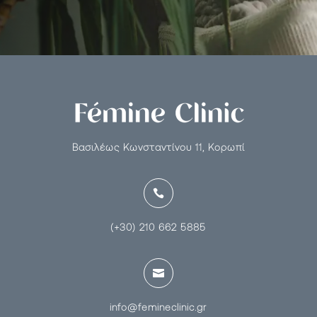
Βασιλέως Κωνσταντίνου 11, Κορωπί

(+30) 210 662 5885

info@femineclinic.gr