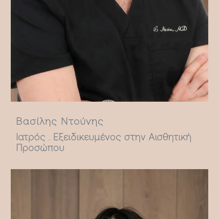
Βασίλης Ντούνης
Ιατρός . Εξειδικευμένος στην Αισθητική
Προσώπου