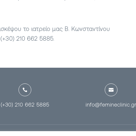
σκέψου το ιατρείο μας Β. Κωνσταντίνου
(+30) 210 662 5885.


(+30) 210 662 5885
info@femineclinic.g