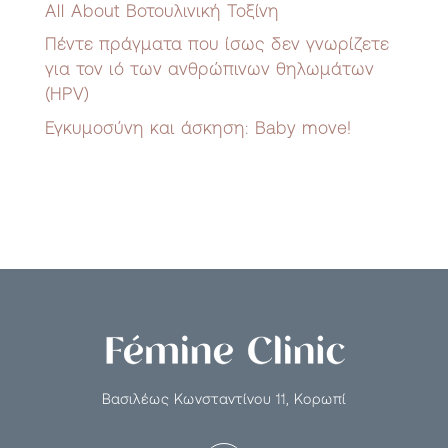
All About Βοτουλινική Τοξίνη
Πέντε πράγματα που ίσως δεν γνωρίζετε
για τον ιό των ανθρώπινων θηλωμάτων
(HPV)
Εγκυμοσύνη και άσκηση: Baby move!
Βασιλέως Κωνσταντίνου 11, Κορωπί